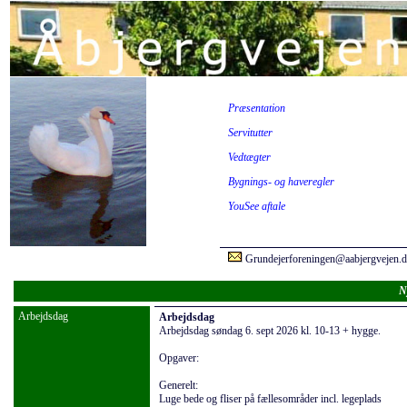
Præsentation
Servitutter
Vedtægter
Bygnings- og haveregler
YouSee aftale
Grundejerforeningen@aabjergvejen.
N
Arbejdsdag
Arbejdsdag
Arbejdsdag søndag 6. sept 2026 kl. 10-13 + hygge.
Opgaver:
Generelt:
Luge bede og fliser på fællesområder incl. legeplads