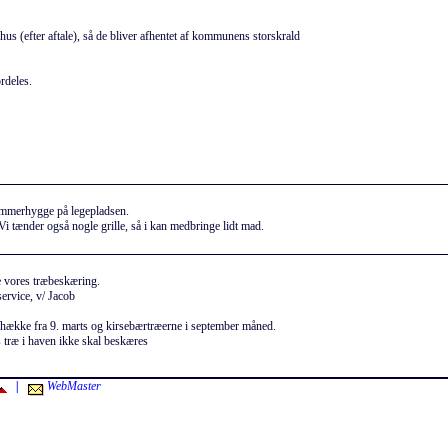
 hus (efter aftale), så de bliver afhentet af kommunens storskrald
rdeles.
sommerhygge på legepladsen.
 tænder også nogle grille, så i kan medbringe lidt mad.
re vores træbeskæring.
ervice, v/ Jacob
/hække fra 9. marts og kirsebærtræerne i september måned.
 træ i haven ikke skal beskæres
|
WebMaster