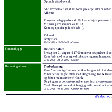
Opsamle affald overalt.
Alle havesække skal stilles foran jeres eget eller en nabos
Afhentes:
Vi mødes på legepladsen kl. 10, hvor arbejdsopgaverne fo
Vi spiser pizza sammen ca. kl. 13.
Kom, og nyd det gode selskab :-).
Vel mødt
Bestyrelsen
19-09-2026 - 19-09-2026
- Carsten
Sommerhygge
Reserver datoen
Fredag den 21. august kl 17.00 inviterer bestyrelsen til 
Kom forbi med jeres egne drikkevarer og mød hinanden. Vi
23-05-2026 - 31-08-2026
- Carsten
Beskæring af træer
Træbeskæring.
Vores “sædvanlige” gartner har ikke længere tid til at kla
Vi har derfor indgået aftale med Dragenberg Træ & Haves
og Schou mulitiservice v/ Henrik.
De påregner at beskære rønnebærtræer incl. diverse træer
Meld tilbage på carstenhvidberg@gmail.com såfremt jeres
03-03-2026 - 01-10-2026
- Carsten Hvidberg
til sidens top